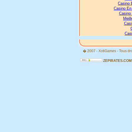
Casino 
Casino En 
Casino
Meill
Casi
Casi
� 2007 - XotiGames - Tous dr
ZEPIRATES.COM