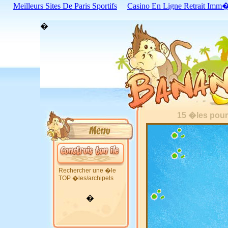
Meilleurs Sites De Paris Sportifs
Casino En Ligne Retrait Imm�
�
15 �les pour 
Rechercher une �le
TOP �les/archipels
�