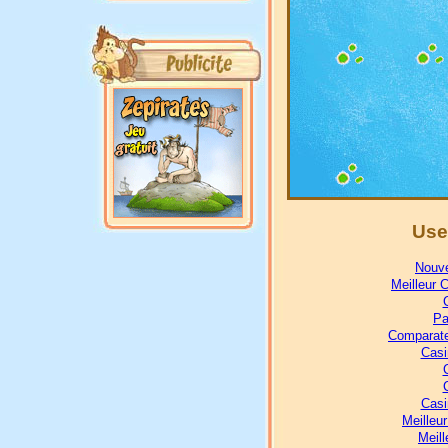
Use
Nouve
Meilleur 
Pa
Comparate
Casi
Casi
Meilleu
Meill