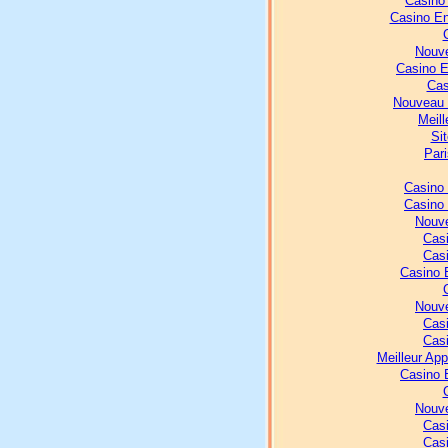
Casino
Casino En
Nouve
Casino E
Cas
Nouveau 
Meill
Sit
Pari
Casino
Casino
Nouve
Casi
Casi
Casino 
Nouve
Casi
Casi
Meilleur Ap
Casino 
Nouve
Casi
Casi