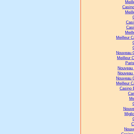
Meill
Casino
Meill
Casi
Casi
Meill
Meilleur 
Nouveau C
Meilleur 
Paris
Nouveau 
Nouveau 
Nouveau C
Meilleur 
Casino E
Cas
Me
Nouve
Migli
C
Nouve