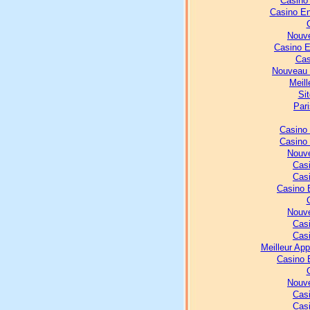
Casino
Casino En
Nouve
Casino E
Cas
Nouveau 
Meill
Sit
Pari
Casino
Casino
Nouve
Casi
Casi
Casino 
Nouve
Casi
Casi
Meilleur Ap
Casino 
Nouve
Casi
Casi