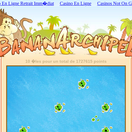
 En Ligne Retrait Imm�diat
Casino En Ligne
Casinos Not On 
10 �les pour un total de 1727615 points