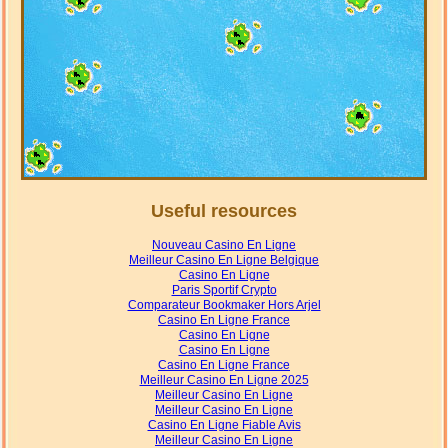
Useful resources
Nouveau Casino En Ligne
Meilleur Casino En Ligne Belgique
Casino En Ligne
Paris Sportif Crypto
Comparateur Bookmaker Hors Arjel
Casino En Ligne France
Casino En Ligne
Casino En Ligne
Casino En Ligne France
Meilleur Casino En Ligne 2025
Meilleur Casino En Ligne
Meilleur Casino En Ligne
Casino En Ligne Fiable Avis
Meilleur Casino En Ligne