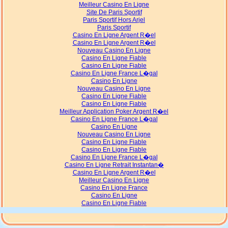
Meilleur Casino En Ligne
Site De Paris Sportif
Paris Sportif Hors Arjel
Paris Sportif
Casino En Ligne Argent R�el
Casino En Ligne Argent R�el
Nouveau Casino En Ligne
Casino En Ligne Fiable
Casino En Ligne Fiable
Casino En Ligne France L�gal
Casino En Ligne
Nouveau Casino En Ligne
Casino En Ligne Fiable
Casino En Ligne Fiable
Meilleur Application Poker Argent R�el
Casino En Ligne France L�gal
Casino En Ligne
Nouveau Casino En Ligne
Casino En Ligne Fiable
Casino En Ligne Fiable
Casino En Ligne France L�gal
Casino En Ligne Retrait Instantan�
Casino En Ligne Argent R�el
Meilleur Casino En Ligne
Casino En Ligne France
Casino En Ligne
Casino En Ligne Fiable