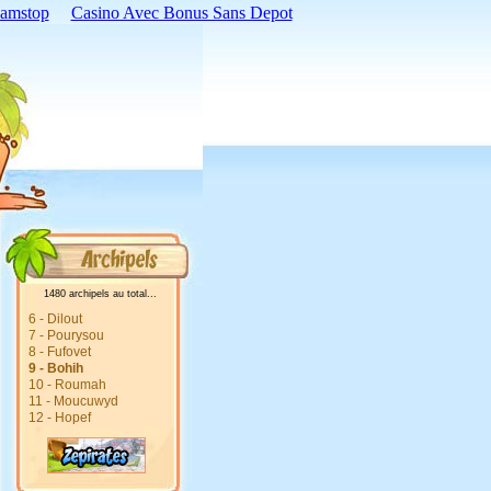
Gamstop
Casino Avec Bonus Sans Depot
1480 archipels au total...
6 - Dilout
7 - Pourysou
8 - Fufovet
9 - Bohih
10 - Roumah
11 - Moucuwyd
12 - Hopef