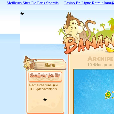
Meilleurs Sites De Paris Sportifs
Casino En Ligne Retrait Imm�
�
10 �les pour 
Rechercher une �le
TOP �les/archipels
�