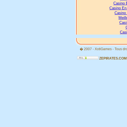
Casino 
Casino En 
Casino
Meill
Casi
Casi
� 2007 - XotiGames - Tous dr
ZEPIRATES.COM