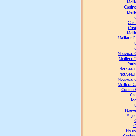
Meill
Casino
Meill
Casi
Casi
Meill
Meilleur 
Nouveau C
Meilleur 
Paris
Nouveau 
Nouveau 
Nouveau C
Meilleur 
Casino E
Cas
Me
Nouve
Migli
C
Nouve