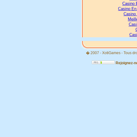
Casino 
Casino En 
Casino
Meill
Casi
Casi
� 2007 - XotiGames - Tous dr
Rejoignez-n