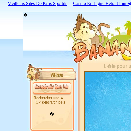
Meilleurs Sites De Paris Sportifs
Casino En Ligne Retrait Imm�
�
1 �le pour u
Rechercher une �le
TOP �les/archipels
�