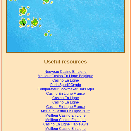
Useful resources
Nouveau Casino En Ligne
Meilleur Casino En Ligne Belgique
Casino En Ligne
Paris Sportif Crypto
Comparateur Bookmaker Hors Arjel
Casino En Ligne France
Casino En Ligne
Casino En Ligne
Casino En Ligne France
Meilleur Casino En Ligne 2025
Meilleur Casino En Ligne
Meilleur Casino En Ligne
Casino En Ligne Fiable Avis
Meilleur Casino En Ligne